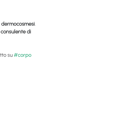
 
dermocosmesi
.
consulente di 
to su 
#corpo