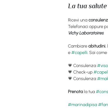
La tua salute
Ricevi una 
consulen
Telefonaci oppure pa
Vichy Laboratoires
.
Cambiare 
abitudini
, 
e 
#capelli
. Sai come 
💗 Consulenza 
#viso
💗 Check-up 
#capell
💗 Consulenza 
#ma
Prenota
 la tua 
#cons
#marinadipisa
#far