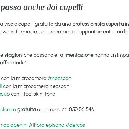
 passa anche dai capelli
za
 viso e capelli gratuita da una 
professionista esperta
 in
ssa in farmacia per prenotare un 
appuntamento con la 
le 
stagioni
 che passano e l'
alimentazione
 hanno un impat
affrontarli
?
 con la microcamera 
#neoscan
i
 con la microcamera neoscan
keup
 con il tool skin-tone
ulenza
gratuita
 al numero 👉 
050 36 546
.
maciabenini
#litoralepisano
#dercos